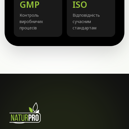
GMP
ISO
Контроль
Відповідність
виробничих
сучасним
процесів
стандартам