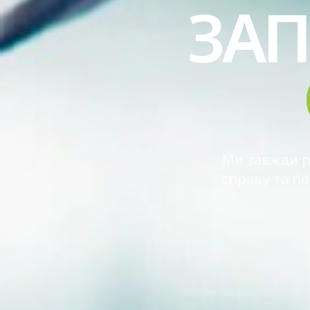
ЗА
Ми завжди р
справу та п