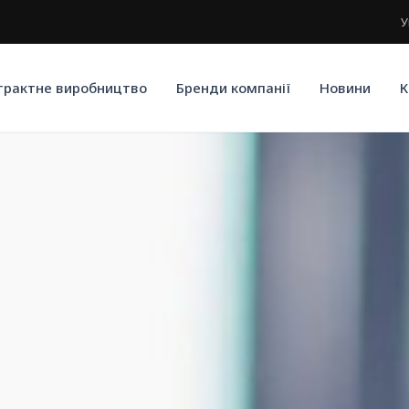
У
трактне виробництво
Бренди компанії
Новини
К