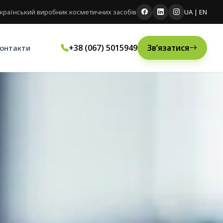
країнський виробник косметичних засобів
UA
|
EN
+38 (067) 5015949
Зв’язатися
онтакти