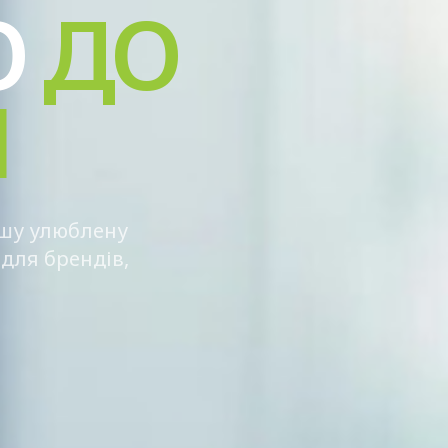
О
ДО
І
ашу улюблену
для брендів,