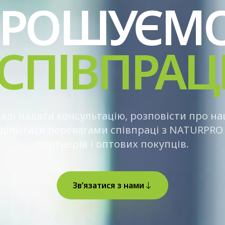
ПРОШУЄМ
СПІВПРАЦ
аді надати консультацію, розповісти про н
оділитися перевагами співпраці з NATURPRO 
партнерів і оптових покупців.
Зв’язатися з нами